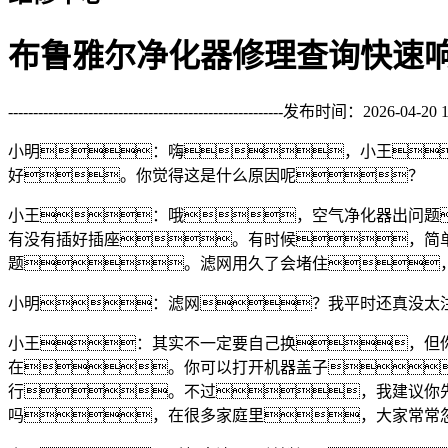
布鲁雅尔净化器修理查询快速
-------------------------------------------------------发布时间：2026-04-20 15:47-
小明：嗨，小王
好。你觉得这是什么原因呢？
小王：哦，空气净化器出问题
有没有插好插座。有时候，简
题。滤网用久了会堵住
小明：滤网？我平时还真没太
小王：其实不一定要自己换，但
在。你可以打开机器盖子
行。不过，我建议你
吗，在很多家庭里，大家常常