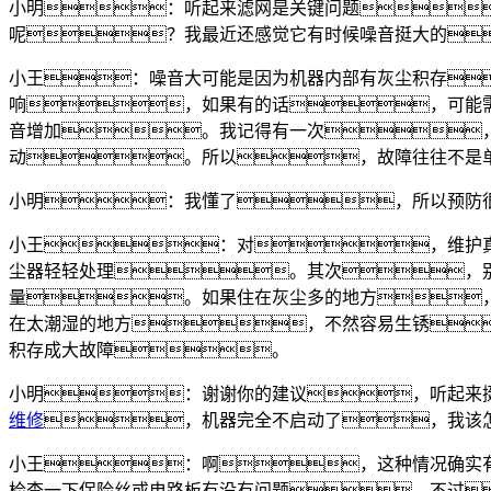
小明：听起来滤网是关键问题
呢？我最近还感觉它有时候噪音挺大的
小王：噪音大可能是因为机器内部有灰尘积存
响，如果有的话，可能
音增加。我记得有一次
动。所以，故障往往不是
小明：我懂了，所以预防
小王：对，维护
尘器轻轻处理。其次，别
量。如果住在灰尘多的地方
在太潮湿的地方，不然容易生锈
积存成大故障。
小明：谢谢你的建议，听起来
维修
，机器完全不启动了，我该
小王：啊，这种情况确实
检查一下保险丝或电路板有没有问题。不过