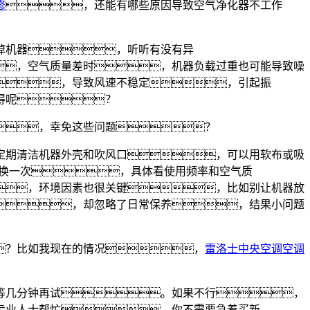
修
，还能有哪些原因导致空气净化器不工作
掉机器，听听有没有异
，空气质量差时，机器负载过重也可能导致噪
，导致风速不稳定，引起振
得呢？
，幸免这些问题？
定期清洁机器外壳和吹风口，可以用软布或吸
更换一次，具体看使用频率和空气质
，环境因素也很关键，比如别让机器放
，却忽略了日常保养，结果小问题
？比如我现在的情况，
雷洛士中央空调空调
等几分钟再试。如果不行，
专业人士帮忙。你不需要急着买新