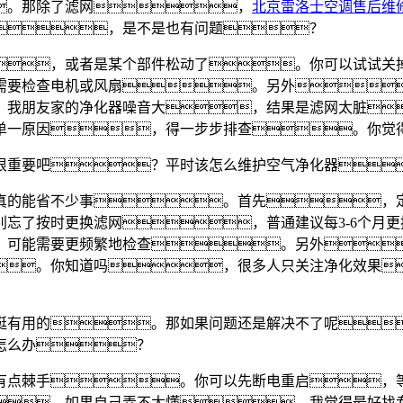
。那除了滤网，
北京雷洛士空调售后维
，是不是也有问题？
，或者是某个部件松动了。你可以试试关
需要检查电机或风扇。另外
，我朋友家的净化器噪音大，结果是滤网太脏
单一原因，得一步步排查。你觉
很重要吧？平时该怎么维护空气净化器
真的能省不少事。首先，
忘了按时更换滤网，普通建议每3-6个月
，可能需要更频繁地检查。另外
。你知道吗，很多人只关注净化效果
挺有用的。那如果问题还是解决不了呢
怎么办？
有点棘手。你可以先断电重启，
，如果自己弄不太懂，我觉得最好找