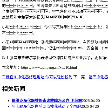
的，关键是先诊断清楚故障原因
个案例，空气净化器不启动，
点处理能幸免更大的损失。
小明：你讲得真详细，
常。
小王：没问题，有问题随时问
因。记住，安全第一
以上就是布鲁雅尔净化器修理查询快速响应专业高了，更多净
本文地址：https://www.qunpang.cn/xw/10.html
千橡百川净化器修理地址 你可以轻松找到
下一篇：
福库净化器
相关新闻
福维克净化器维修查询故障怎么办 明细解
2026-04-20
阿卡驰净化器售后网点找我就对了全国服
2026-04-20