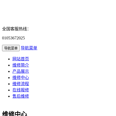
全国客服热线：
01053672025
导航菜单
导航菜单
网站首页
维修简介
产品展示
维修中心
维修流程
在线报修
售后维修
维修中心