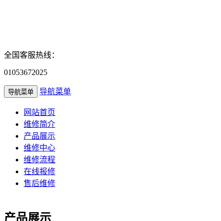
全国客服热线：
01053672025
导航菜单
导航菜单
网站首页
维修简介
产品展示
维修中心
维修流程
在线报修
售后维修
产品展示