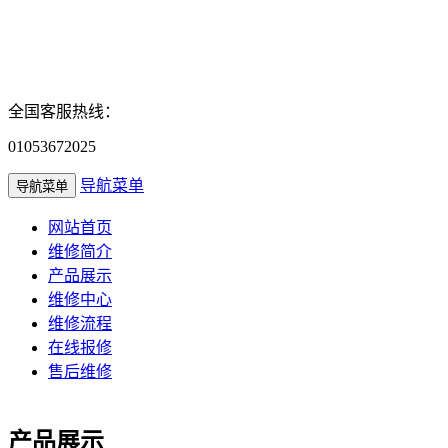
全国客服热线：
01053672025
导航菜单
导航菜单
网站首页
维修简介
产品展示
维修中心
维修流程
在线报修
售后维修
产品展示